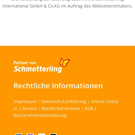
International GmbH & Co.KG im Auftrag des Webseiteninhabers.
Rechtliche Informationen
Impressum
|
Datenschutzerklärung
|
Online Check-
In
|
Service
|
Blacklisted Airlines
|
AGB
|
Barrierefreiheitserklärung