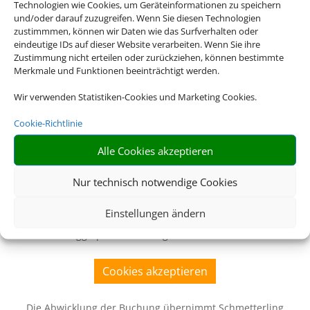
Technologien wie Cookies, um Geräteinformationen zu speichern
und/oder darauf zuzugreifen. Wenn Sie diesen Technologien
zustimmmen, können wir Daten wie das Surfverhalten oder
eindeutige IDs auf dieser Website verarbeiten. Wenn Sie ihre
Zustimmung nicht erteilen oder zurückziehen, können bestimmte
Merkmale und Funktionen beeinträchtigt werden.
Wir verwenden Statistiken-Cookies und Marketing Cookies.
Cookie-Richtlinie
Alle Cookies akzeptieren
Nur technisch notwendige Cookies
Wir brauchen Ihre Einwilligung
Einstellungen ändern
Um diesen Inhalt darzustellen, aktivieren Sie bitte die Cookies. Es
werden ggf. personenbezogene Daten verarbeitet.
Cookies akzeptieren
Die Abwicklung der Buchung übernimmt Schmetterling