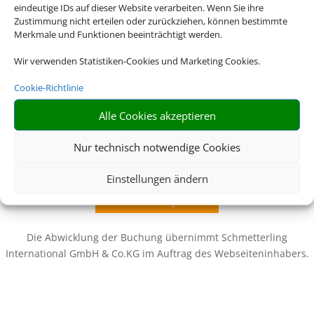
eindeutige IDs auf dieser Website verarbeiten. Wenn Sie ihre
Zustimmung nicht erteilen oder zurückziehen, können bestimmte
Merkmale und Funktionen beeinträchtigt werden.
Wir verwenden Statistiken-Cookies und Marketing Cookies.
Cookie-Richtlinie
Wir brauchen Ihre Einwilligung
Alle Cookies akzeptieren
Nur technisch notwendige Cookies
Um diesen Inhalt darzustellen, aktivieren Sie bitte die Cookies. Es
werden ggf. personenbezogene Daten verarbeitet.
Einstellungen ändern
Cookies akzeptieren
Die Abwicklung der Buchung übernimmt Schmetterling
International GmbH & Co.KG im Auftrag des Webseiteninhabers.