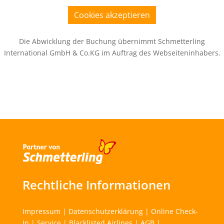
Cookies akzeptieren
Die Abwicklung der Buchung übernimmt Schmetterling
International GmbH & Co.KG im Auftrag des Webseiteninhabers.
Rechtliche Informationen
Impressum
|
Datenschutzerklärung
|
Online Check-
In
|
Service
|
Blacklisted Airlines
|
AGB
|