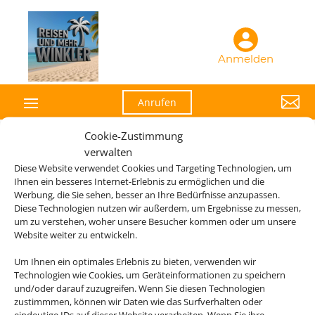
Anmelden

Anrufen
Cookie-Zustimmung
verwalten
Diese Website verwendet Cookies und Targeting Technologien, um
Die Abwicklung der Buchung übernimmt Schmetterling
Ihnen ein besseres Internet-Erlebnis zu ermöglichen und die
International GmbH & Co.KG im Auftrag des Webseiteninhabers.
Werbung, die Sie sehen, besser an Ihre Bedürfnisse anzupassen.
Diese Technologien nutzen wir außerdem, um Ergebnisse zu messen,
um zu verstehen, woher unsere Besucher kommen oder um unsere
Website weiter zu entwickeln.
Um Ihnen ein optimales Erlebnis zu bieten, verwenden wir
Technologien wie Cookies, um Geräteinformationen zu speichern
und/oder darauf zuzugreifen. Wenn Sie diesen Technologien
zustimmmen, können wir Daten wie das Surfverhalten oder
eindeutige IDs auf dieser Website verarbeiten. Wenn Sie ihre