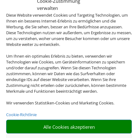
Cookie-Zustimmung
0341/2229807
verwalten
info@pack-den-koffer.de
Diese Website verwendet Cookies und Targeting Technologien, um
Ihnen ein besseres Internet-Erlebnis zu ermöglichen und die
Werbung, die Sie sehen, besser an Ihre Bedürfnisse anzupassen.
Öffnungszeiten
Diese Technologien nutzen wir außerdem, um Ergebnisse zu messen,
um zu verstehen, woher unsere Besucher kommen oder um unsere
Montag:
Website weiter zu entwickeln.
00:00 - 23:45
Um Ihnen ein optimales Erlebnis zu bieten, verwenden wir
Dienstag:
Technologien wie Cookies, um Geräteinformationen zu speichern
00:00 - 23:45
und/oder darauf zuzugreifen. Wenn Sie diesen Technologien
Mittwoch:
zustimmmen, können wir Daten wie das Surfverhalten oder
eindeutige IDs auf dieser Website verarbeiten. Wenn Sie ihre
00:00 - 23:45
Zustimmung nicht erteilen oder zurückziehen, können bestimmte
Donnerstag:
Merkmale und Funktionen beeinträchtigt werden.
00:00 - 23:45
Freitag:
Wir verwenden Statistiken-Cookies und Marketing Cookies.
00:00 - 23:45
Cookie-Richtlinie
Samstag:
00:00 - 23:45
Alle Cookies akzeptieren
Sonntag: