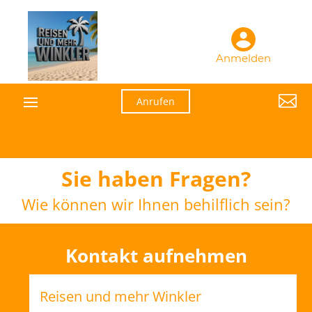
Anmelden

Anrufen
Sie haben Fragen?
Wie können wir Ihnen behilflich sein?
Kontakt aufnehmen
Reisen und mehr Winkler