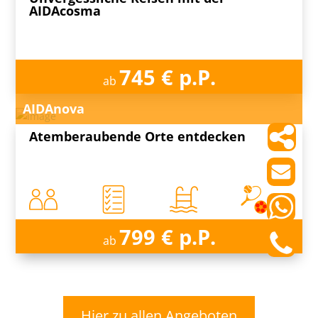
AIDAcosma
745 € p.P.
ab
AIDAnova
Atemberaubende Orte entdecken
799 € p.P.
ab
Hier zu allen Angeboten